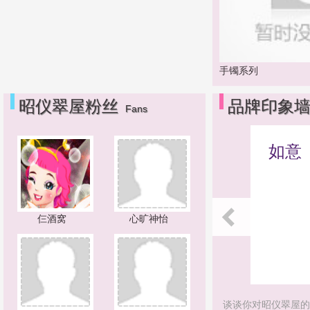
手镯系列
昭仪翠屋粉丝
品牌印象
Fans
如意
仨酒窝
心旷神怡
谈谈你对昭仪翠屋的