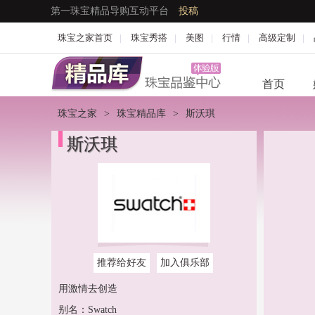
第一珠宝精品导购互动平台
投稿
珠宝之家首页
|
珠宝秀搭
|
美图
|
行情
|
高级定制
|
首页
珠宝之家
>
珠宝精品库
>
斯沃琪
斯沃琪
推荐给好友
加入俱乐部
用激情去创造
别名：Swatch