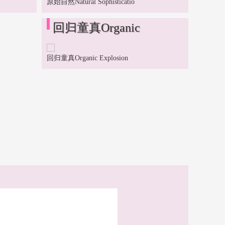
原始自然Natural Sophisticatio
回归童真Organic
Explosion
回归童真Organic Explosion