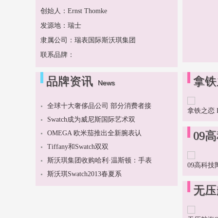
创始人：Ernst Thomke
发源地：瑞士
隶属公司：瑞表国际斯沃琪集团
联系品牌：
品牌资讯
拿铁之
News
全球十大奢侈品公司 部分消费者接
拿铁之恋 Lo
Swatch成为威尼斯国际艺术双
OMEGA 欧米茄推出全新腕表认
09
Tiffany和Swatch双双
斯沃琪集团收购哈利·温斯顿：手表
09高科技
斯沃琪Swatch2013春夏系
无压航