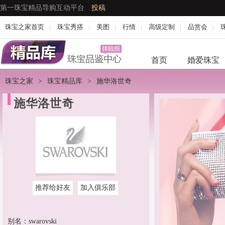
第一珠宝精品导购互动平台
投稿
珠宝之家首页
|
珠宝秀搭
|
美图
|
行情
|
高级定制
|
品赏会
|
首页
婚爱珠宝
珠宝之家
>
珠宝精品库
>
施华洛世奇
施华洛世奇
推荐给好友
加入俱乐部
别名：swarovski