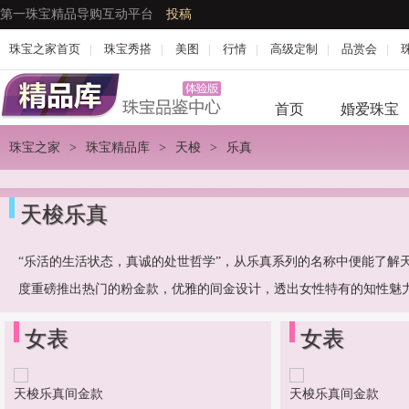
第一珠宝精品导购互动平台
投稿
珠宝之家首页
|
珠宝秀搭
|
美图
|
行情
|
高级定制
|
品赏会
|
首页
婚爱珠宝
珠宝之家
>
珠宝精品库
>
天梭
>
乐真
天梭乐真
“乐活的生活状态，真诚的处世哲学”，从乐真系列的名称中便能了解
度重磅推出热门的粉金款，优雅的间金设计，透出女性特有的知性魅
女表
女表
天梭乐真间金款
天梭乐真间金款