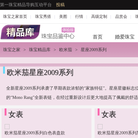
第一珠宝精品导购互动平台
投稿
珠宝之家首页
|
珠宝秀搭
|
美图
|
行情
|
高级定制
|
品赏会
|
首页
婚爱珠宝
珠宝之家
>
珠宝精品库
>
欧米茄
>
星座2009系列
欧米茄星座2009系列
全新星座2009系列承袭了早期表款浓郁的“家族特征”。星座星徽标
的“Mono Rang”全新表链，在经过重新设计后更大地提高了佩戴的舒
女表
女表
欧米茄星座2009系列白色表盘款
欧米茄星座2009系