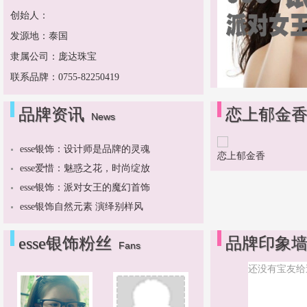
创始人：
发源地：泰国
隶属公司：庞达珠宝
联系品牌：0755-82250419
品牌资讯
恋上郁金
News
esse银饰：设计师是品牌的灵魂
恋上郁金香
esse爱惜：魅惑之花，时尚绽放
esse银饰：派对女王的魔幻首饰
esse银饰自然元素 演绎别样风
esse银饰粉丝
品牌印象
Fans
还没有宝友给