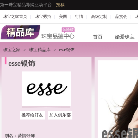
第一珠宝精品导购互动平台
投稿
珠宝之家首页
|
珠宝秀搭
|
美图
|
行情
|
高级定制
|
品赏会
|
首页
婚爱珠宝
珠宝之家
>
珠宝精品库
>
esse银饰
esse银饰
推荐给好友
加入俱乐部
别名：爱惜银饰