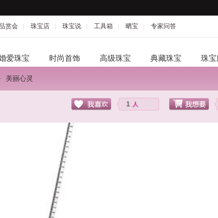
品赏会
|
珠宝店
|
珠宝说
|
工具箱
|
晒宝
|
专家问答
婚爱珠宝
时尚首饰
高级珠宝
典藏珠宝
珠宝
>
美丽心灵
1
人