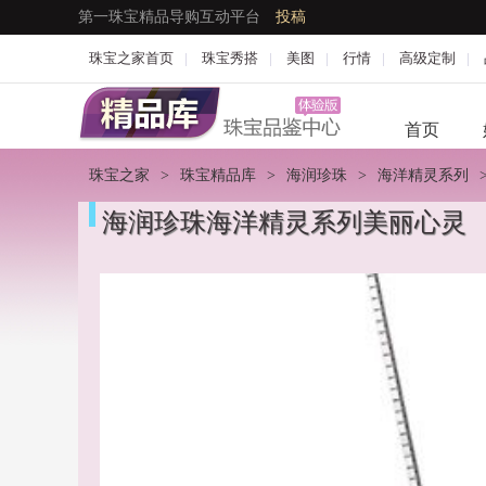
第一珠宝精品导购互动平台
投稿
珠宝之家首页
|
珠宝秀搭
|
美图
|
行情
|
高级定制
|
首页
珠宝之家
>
珠宝精品库
>
海润珍珠
>
海洋精灵系列
海润珍珠海洋精灵系列美丽心灵