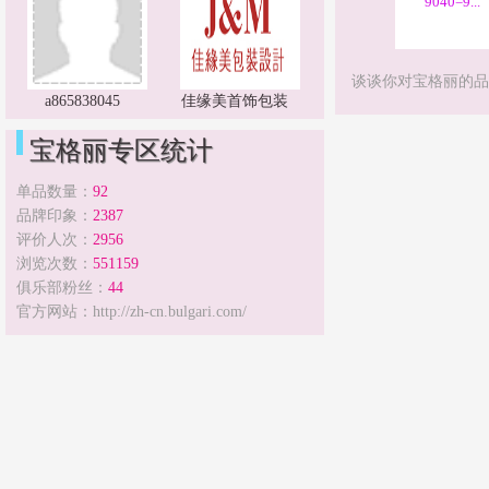
9040=9...
谈谈你对宝格丽的品
a865838045
佳缘美首饰包装
宝格丽专区统计
单品数量：
92
品牌印象：
2387
评价人次：
2956
浏览次数：
551159
俱乐部粉丝：
44
官方网站：http://zh-cn.bulgari.com/